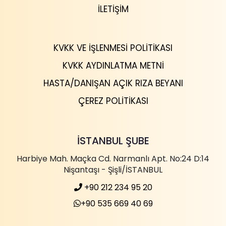
İLETIŞIM
KVKK VE İŞLENMESI POLITIKASI
KVKK AYDINLATMA METNI
HASTA/DANIŞAN AÇIK RIZA BEYANI
ÇEREZ POLITIKASI
İSTANBUL ŞUBE
Harbiye Mah. Maçka Cd. Narmanlı Apt. No:24 D:14
Nişantaşı - Şişli/İSTANBUL
+90 212 234 95 20
+90 535 669 40 69