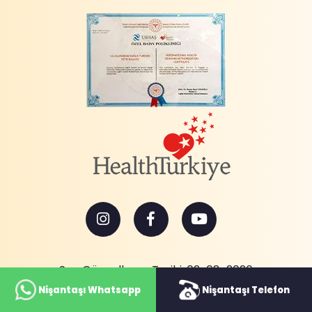
Son Güncelleme Tarihi: 02-08-2026
Nişantaşı Whatsapp
Nişantaşı Telefon
Editör : Songül Zevzir