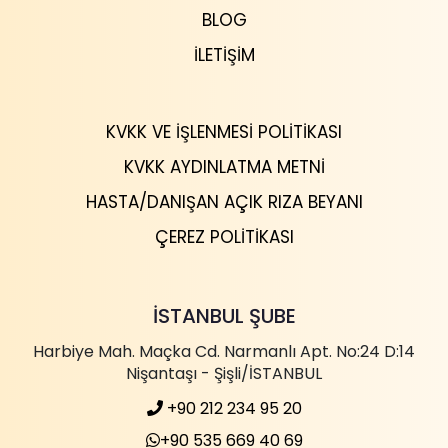
BLOG
İLETIŞIM
KVKK VE İŞLENMESI POLITIKASI
KVKK AYDINLATMA METNI
HASTA/DANIŞAN AÇIK RIZA BEYANI
ÇEREZ POLITIKASI
İSTANBUL ŞUBE
Harbiye Mah. Maçka Cd. Narmanlı Apt. No:24 D:14
Nişantaşı - Şişli/İSTANBUL
+90 212 234 95 20
+90 535 669 40 69