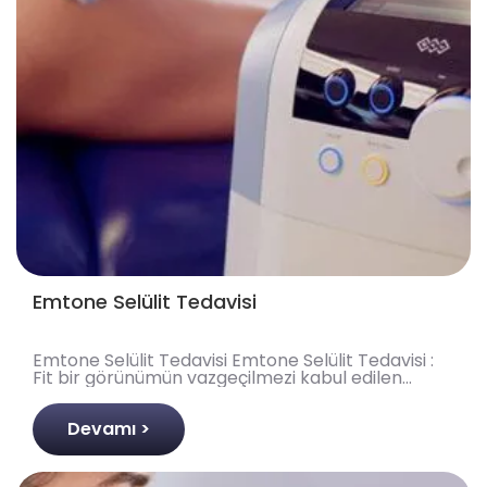
Emtone Selülit Tedavisi
Emtone Selülit Tedavisi Emtone Selülit Tedavisi :
Fit bir görünümün vazgeçilmezi kabul edilen
selülitten arınmış pürüzsüz bacaklara kavuşmak,
kuşkusu..
Devamı >