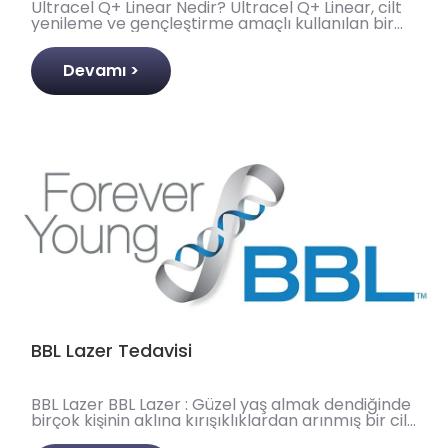
Ultracel Q+ Linear Nedir? Ultracel Q+ Linear, cilt
yenileme ve gençleştirme amaçlı kullanılan bir
estetik cihazdır. Bu cihaz, son teknoloji ultrason ..
Devamı >
BBL Lazer Tedavisi
BBL Lazer BBL Lazer : Güzel yaş almak dendiğinde
birçok kişinin aklına kırışıklıklardan arınmış bir cilt
gelebilir. Halbuki güzel yaş almak sadece gö..