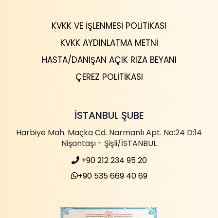
KVKK VE İŞLENMESI POLITIKASI
KVKK AYDINLATMA METNI
HASTA/DANIŞAN AÇIK RIZA BEYANI
ÇEREZ POLITIKASI
İSTANBUL ŞUBE
Harbiye Mah. Maçka Cd. Narmanlı Apt. No:24 D:14
Nişantaşı - Şişli/İSTANBUL
+90 212 234 95 20
+90 535 669 40 69