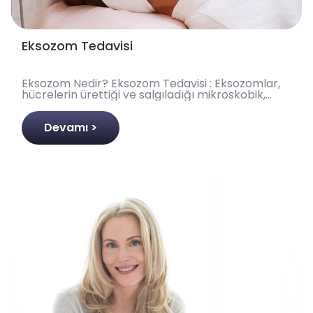
Eksozom Tedavisi
Eksozom Nedir? Eksozom Tedavisi : Eksozomlar,
hücrelerin ürettiği ve salgıladığı mikroskobik,
zarla çevrili veziküllerdir. Boyutları 30 ila 150
nanom..
Devamı >