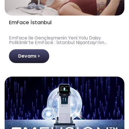
EmFace İstanbul
EmFace ile Gençleşmenin Yeni Yolu Daisy
Poliklinik’te EmFace : İstanbul Nişantaşı’nın
kalbinde 20 yılı aşkın süredir estetik ve sağlık
alanında hizme..
Devamı >